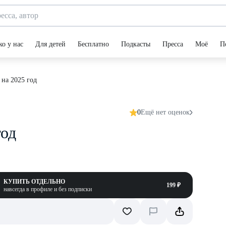
ко у нас
Для детей
Бесплатно
Подкасты
Пресса
Моё
П
на 2025 год
0
Ещё нет оценок
год
КУПИТЬ ОТДЕЛЬНО
199 ₽
навсегда в профиле и без подписки