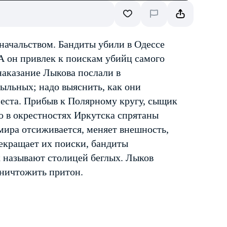
начальством. Бандиты убили в Одессе
А он привлек к поискам убийц самого
 наказание Лыкова послали в
сыльных; надо выяснить, как они
места. Прибыв к Полярному кругу, сыщик
то в окрестностях Иркутска спрятаны
 мира отсиживается, меняет внешность,
екращает их поиски, бандиты
к называют столицей беглых. Лыков
уничтожить притон.