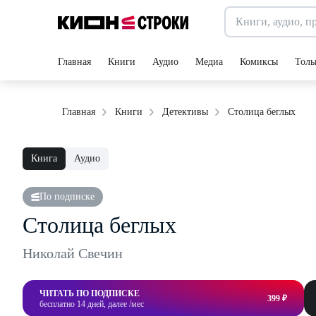
Главная
Книги
Аудио
Медиа
Комиксы
Толь
Столица беглых
Главная
Книги
Детективы
Книга
Аудио
По подписке
Столица беглых
Николай Свечин
ЧИТАТЬ ПО ПОДПИСКЕ
399 ₽
бесплатно 14 дней, далее /мес