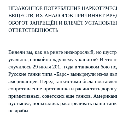
НЕЗАКОННОЕ ПОТРЕБЛЕНИЕ НАРКОТИЧЕС
ВЕЩЕСТВ, ИХ АНАЛОГОВ ПРИЧИНЯЕТ ВРЕ
ОБОРОТ ЗАПРЕЩЁН И ВЛЕЧЁТ УСТАНОВЛ
ОТВЕТСТВЕННОСТЬ
Видели вы, как на ринге низкорослый, но шуст
увальню, спокойно ждущему у канатов? И что п
случилось 29 июля 201.. года в танковом бою п
Русские танки типа «Барс» вынырнули из-за ды
американцев. Перед танкистами была поставлен
сопротивление противника и расчистить дорогу
примитивных, советских еще танков. Американц
пустыне», попытались расстреливать наши танки
не арабы…