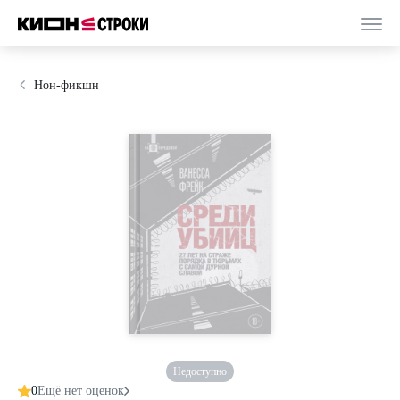
Нон-фикшн
Недоступно
0
Ещё нет оценок