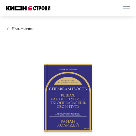
Нон-фикшн