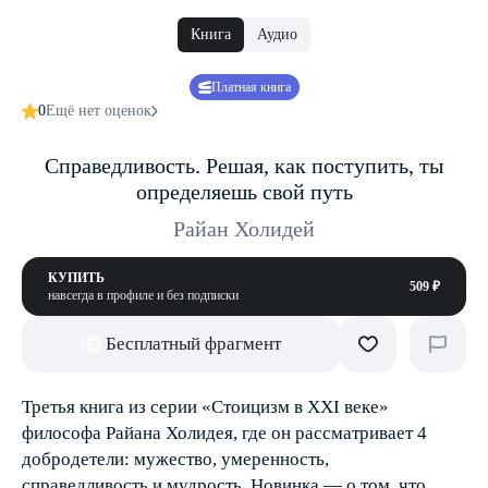
Книга
Аудио
Платная книга
0
Ещё нет оценок
Справедливость. Решая, как поступить, ты
определяешь свой путь
Райан Холидей
КУПИТЬ
509 ₽
навсегда в профиле и без подписки
Бесплатный фрагмент
Третья книга из серии «Стоицизм в XXI веке»
философа Райана Холидея, где он рассматривает 4
добродетели: мужество, умеренность,
справедливость и мудрость. Новинка — о том, что