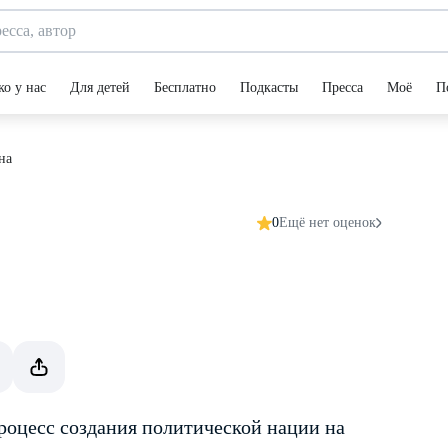
ко у нас
Для детей
Бесплатно
Подкасты
Пресса
Моё
П
на
0
Ещё нет оценок
процесс создания политической нации на