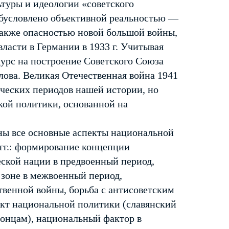
льтуры и идеологии «советского
бусловлено объек­тивной реальностью —
акже опас­ностью новой большой войны,
власти в Германии в 1933 г. Учитывая
курс на построение Советского Союза
лова. Великая Отечественная война 1941
ических периодов нашей истории, но
кой политики, основанной на
ы все основ­ные аспекты национальной
гг.: формирование концепции
еской нации в предвоенный период,
 зоне в межвоенный период,
вен­ной войны, борьба с антисоветским
кт национальной политики (славянский
понцам), национальный фактор в