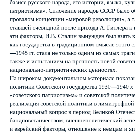
базисе русского народа, его истории, языка, ку
патриотизма». Сплочение народов СССР было о
провалом концепции «мировой революции», а т
ставшей очевидной после прихода А. Гитлера к 
эти факторы, И.В. Сталин вынужден был взять 
как государства в традиционном смысле этого с
—1945 гг. стала не только одним из самых траг
также и испытанием на прочность новой советс
национально-патриотических ценностях.
На широком документальном материале показан
политики Советского государства 1930—1940 х 
«советского патриотизма» и советской политич
реализация советской политики в лимитрофной
национальный вопрос в период Великой Отечест­
бандповстанчеством, внешнеполитический аспе
и еврейский факторы, отношение к немцам и я