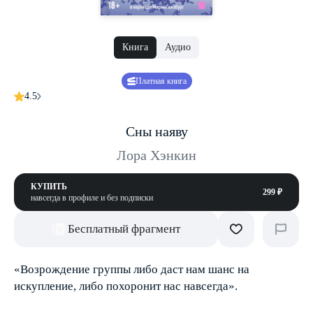
Книга
Аудио
Платная книга
4.5
Сны наяву
Лора Хэнкин
КУПИТЬ
299 ₽
навсегда в профиле и без подписки
Бесплатный фрагмент
«Возрождение группы либо даст нам шанс на
искупление, либо похоронит нас навсегда».