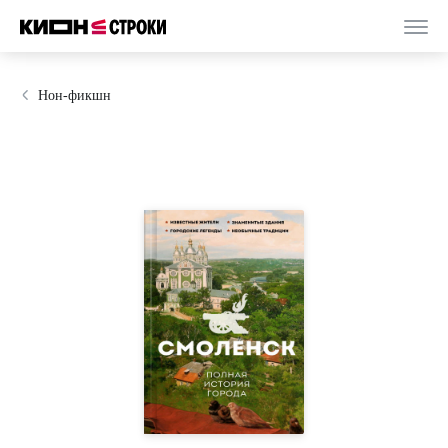
Нон-фикшн