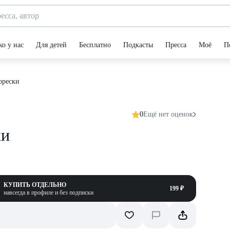
ко у нас
Для детей
Бесплатно
Подкасты
Пресса
Моё
П
орески
0
Ещё нет оценок
ки
КУПИТЬ ОТДЕЛЬНО
199 ₽
навсегда в профиле и без подписки