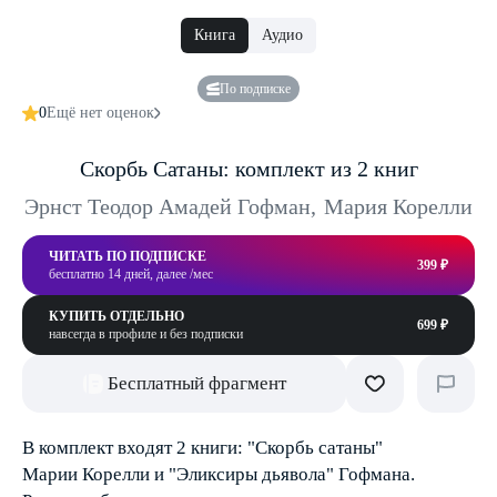
Книга
Аудио
По подписке
0
Ещё нет оценок
Скорбь Сатаны: комплект из 2 книг
Эрнст Теодор Амадей Гофман
,
Мария Корелли
ЧИТАТЬ ПО ПОДПИСКЕ
399 ₽
бесплатно 14 дней, далее /мес
КУПИТЬ ОТДЕЛЬНО
699 ₽
навсегда в профиле и без подписки
Бесплатный фрагмент
В комплект входят 2 книги: "Скорбь сатаны"
Марии Корелли и "Эликсиры дьявола" Гофмана.