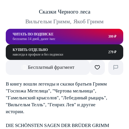
Сказки Черного леса
Вильгельм Гримм
,
Якоб Гримм
ЧИТАТЬ ПО ПОДПИСКЕ
399 ₽
бесплатно 14 дней, далее /мес
КУПИТЬ ОТДЕЛЬНО
279 ₽
навсегда в профиле и без подписки
Бесплатный фрагмент
В книгу вошли легенды и сказки братьев Гримм
"Госпожа Метелица", "Чертова мельница",
"Гамельнский крысолов", "Лебединый рыцарь",
"Вильгельм Телль", "Генрих Лев" и другие
истории.
DIE SCHÖNSTEN SAGEN DER BRÜDER GRIMM