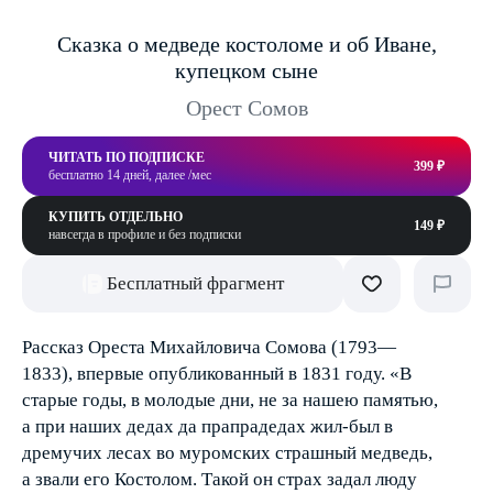
Сказка о медведе костоломе и об Иване,
купецком сыне
Орест Сомов
ЧИТАТЬ ПО ПОДПИСКЕ
399 ₽
бесплатно 14 дней, далее /мес
КУПИТЬ ОТДЕЛЬНО
149 ₽
навсегда в профиле и без подписки
Бесплатный фрагмент
Рассказ Ореста Михайловича Сомова (1793—
1833), впервые опубликованный в 1831 году. «В
старые годы, в молодые дни, не за нашею памятью,
а при наших дедах да прапрадедах жил-был в
дремучих лесах во муромских страшный медведь,
а звали его Костолом. Такой он страх задал люду