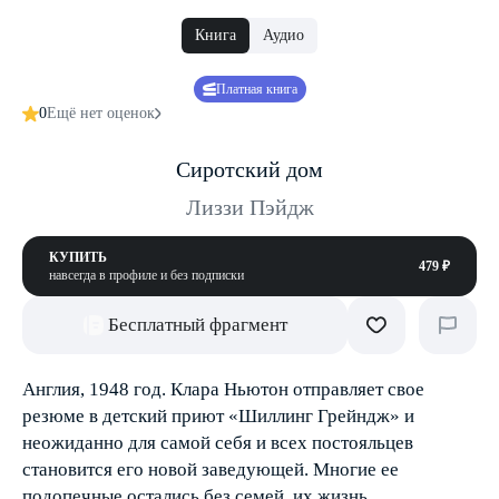
Книга
Аудио
Платная книга
0
Ещё нет оценок
Сиротский дом
Лиззи Пэйдж
КУПИТЬ
479 ₽
навсегда в профиле и без подписки
Бесплатный фрагмент
Англия, 1948 год. Клара Ньютон отправляет свое
резюме в детский приют «Шиллинг Грейндж» и
неожиданно для самой себя и всех постояльцев
становится его новой заведующей. Многие ее
подопечные остались без семей, их жизнь