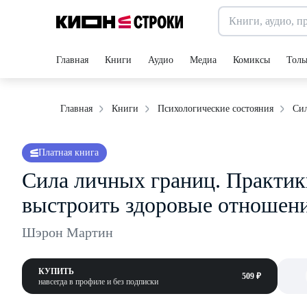
Главная
Книги
Аудио
Медиа
Комиксы
Толь
Сил
Главная
Книги
Психологические состояния
Платная книга
Сила личных границ. Практик
выстроить здоровые отношен
Шэрон Мартин
КУПИТЬ
509 ₽
навсегда в профиле и без подписки