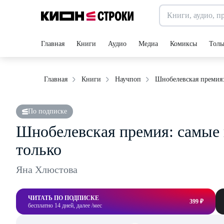
Главная
Книги
Аудио
Медиа
Комиксы
Толь
Шнобелевская премия:
Главная
Книги
Научпоп
По подписке
Шнобелевская премия: самые 
только
Яна Хлюстова
ЧИТАТЬ ПО ПОДПИСКЕ
399 ₽
бесплатно 14 дней, далее /мес