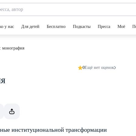
ко у нас
Для детей
Бесплатно
Подкасты
Пресса
Моё
П
а: монография
0
Ещё нет оценок
ия
нные институциональной трансформации