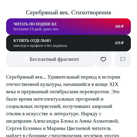
Серебряный век. Стихотворения
ЧИТАТЬ ПО ПОДПИСКЕ
399 ₽
бесплатно 14 дней, далее /мес
КУПИТЬ ОТДЕЛЬНО
479 ₽
навсегда в профиле и без подписки
Бесплатный фрагмент
Серебряный век... Удивительный период в истории
отечественной культуры, начавшийся в конце ХIХ
века и прерванный октябрьским переворотом. Это
было время интеллектуальных прозрений и
социальных потрясений, получивших широкий
отклик в искусстве и литературе. Наряду с
шедеврами Александра Блока и Анны Ахматовой,
Сергея Есенина и Марины Цветаевой читатель
найдет в сборнике стихотворения десятков других