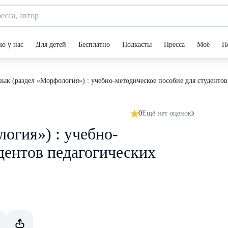
ко у нас
Для детей
Бесплатно
Подкасты
Пресса
Моё
П
зык (раздел «Морфология») : учебно-методическое пособие для студенто
0
Ещё нет оценок
огия») : учебно-
дентов педагогических