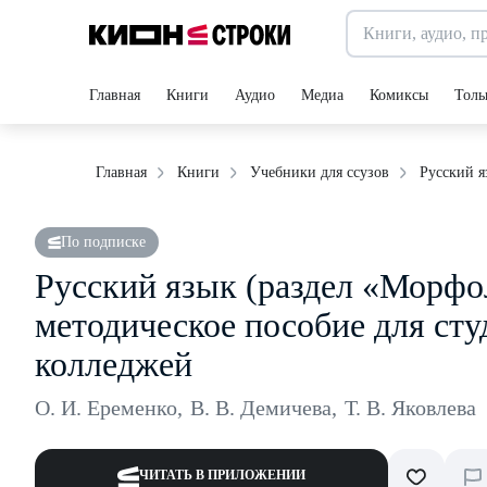
Главная
Книги
Аудио
Медиа
Комиксы
Толь
Русский я
Главная
Книги
Учебники для ссузов
По подписке
Русский язык (раздел «Морфол
методическое пособие для сту
колледжей
О. И. Еременко
,
В. В. Демичева
,
Т. В. Яковлева
ЧИТАТЬ В ПРИЛОЖЕНИИ