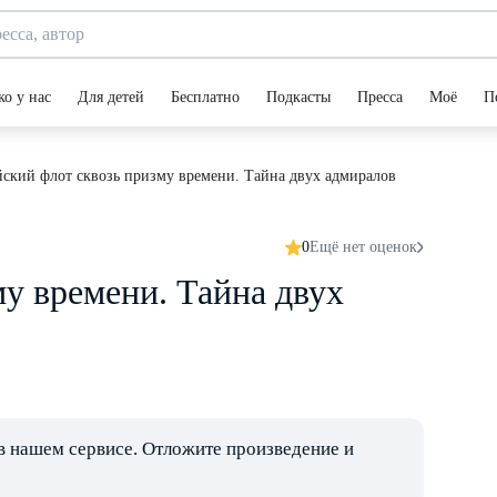
ко у нас
Для детей
Бесплатно
Подкасты
Пресса
Моё
П
йский флот сквозь призму времени. Тайна двух адмиралов
0
Ещё нет оценок
у времени. Тайна двух
в нашем сервисе. Отложите произведение и