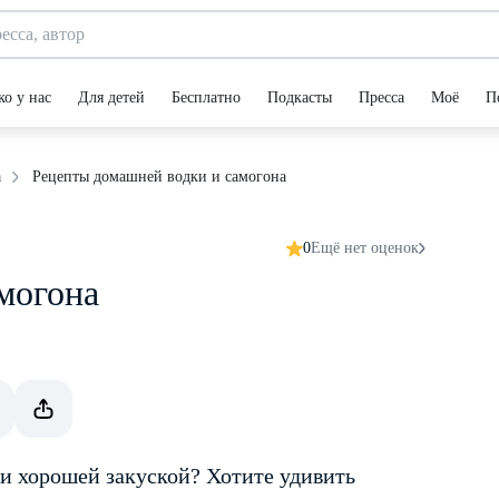
ко у нас
Для детей
Бесплатно
Подкасты
Пресса
Моё
П
Рецепты домашней водки и самогона
а
0
Ещё нет оценок
могона
 и хорошей закуской? Хотите удивить