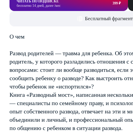
ЧИТАТЬ ПО ПОДПИСКЕ
399 ₽
бесплатно 14 дней, далее /мес
Бесплатный фрагмент
О чем
Развод родителей — травма для ребенка. Об эт
родитель, у которого разладились отношения с с
вопросами: стоит ли вообще разводиться, если 
сообщить ребенку о разводе? Как выстроить отн
чтобы ребенок не «испортился»?
Книга «Разводный мост», написанная нескольк
— специалисты по семейному праву, и психоло
опыт собственного развода, отвечает на эти и 
объединили и личный, и профессиональный опыт
по общению с ребенком в ситуации развода.