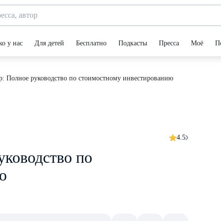
ко у нас
Для детей
Бесплатно
Подкасты
Пресса
Моё
П
р: Полное руководство по стоимостному инвестированию
4.5
уководство по
ю