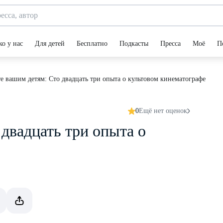
ко у нас
Для детей
Бесплатно
Подкасты
Пресса
Моё
П
е вашим детям: Сто двадцать три опыта о культовом кинематографе
0
Ещё нет оценок
двадцать три опыта о