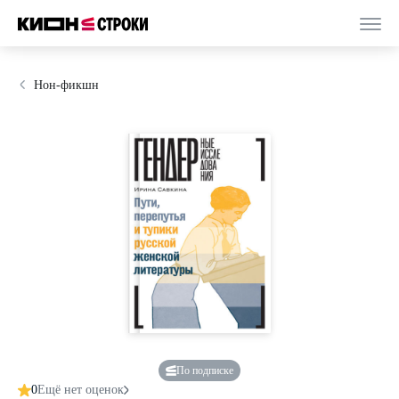
Нон-фикшн
По подписке
0
Ещё нет оценок