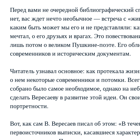
Перед вами не очередной библиографический сп
нет, вас ждет нечто необычное — встреча с «ж
каким быть может мы его и не представляли: как
мечтал, о его друзьях и врагах. Это повествова
лишь потом о великом Пушкине-поэте. Его обл
современников и историческим документам.
Читатель узнавал основное: как протекала жизн
о нем некоторые современники и потомки. Всег
собрано было самое необходимое, однако на не
сделать Вересаеву в развитие этой идеи. Он с
портретности.
Вот, как сам В. Вересаев писал об этом: «В тече
первоисточников выписки, касавшиеся характер