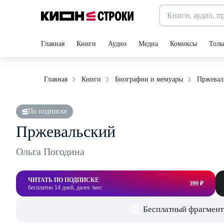
Главная
Книги
Аудио
Медиа
Комиксы
Толь
Пржевал
Главная
Книги
Биографии и мемуары
По подписке
Пржевальский
Ольга Погодина
ЧИТАТЬ ПО ПОДПИСКЕ
399 ₽
бесплатно 14 дней, далее /мес
Бесплатный фрагмент