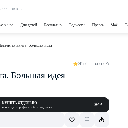
ко у нас
Для детей
Бесплатно
Подкасты
Пресса
Моё
П
Четвертая книга. Большая идея
0
Ещё нет оценок
га. Большая идея
КУПИТЬ ОТДЕЛЬНО
299 ₽
навсегда в профиле и без подписки