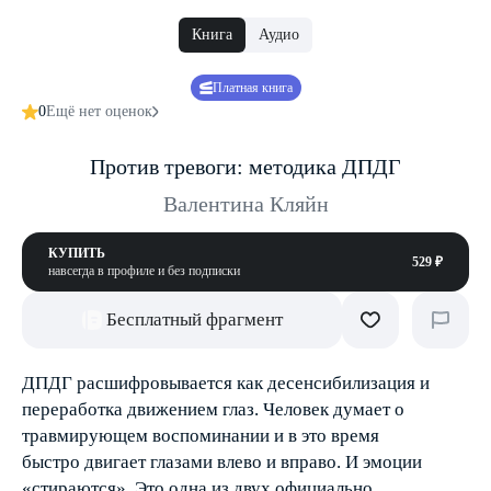
Книга
Аудио
Платная книга
0
Ещё нет оценок
Против тревоги: методика ДПДГ
Валентина Кляйн
КУПИТЬ
529 ₽
навсегда в профиле и без подписки
Бесплатный фрагмент
ДПДГ расшифровывается как десенсибилизация и
переработка движением глаз. Человек думает о
травмирующем воспоминании и в это время
быстро двигает глазами влево и вправо. И эмоции
«стираются». Это одна из двух официально