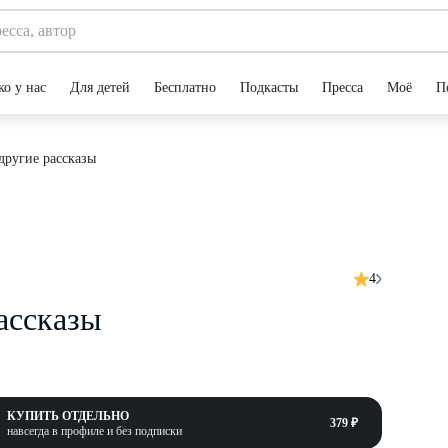
ко у нас
Для детей
Бесплатно
Подкасты
Пресса
Моё
П
другие рассказы
4
ассказы
КУПИТЬ ОТДЕЛЬНО
379 ₽
навсегда в профиле и без подписки