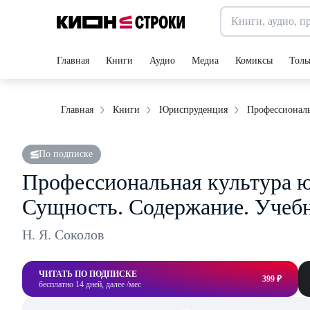
Главная
Книги
Аудио
Медиа
Комиксы
Толь
Профессиональ
Главная
Книги
Юриспруденция
По подписке
Профессиональная культура ю
Сущность. Содержание. Учеб
Н. Я. Соколов
ЧИТАТЬ ПО ПОДПИСКЕ
399 ₽
бесплатно 14 дней, далее /мес