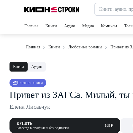
Главная
Книги
Аудио
Медиа
Комиксы
Толь
Привет из З
Главная
Книги
Любовные романы
Книга
Аудио
Платная книга
Привет из ЗАГСа. Милый, ты 
Елена Лисавчук
КУПИТЬ
169 ₽
навсегда в профиле и без подписки