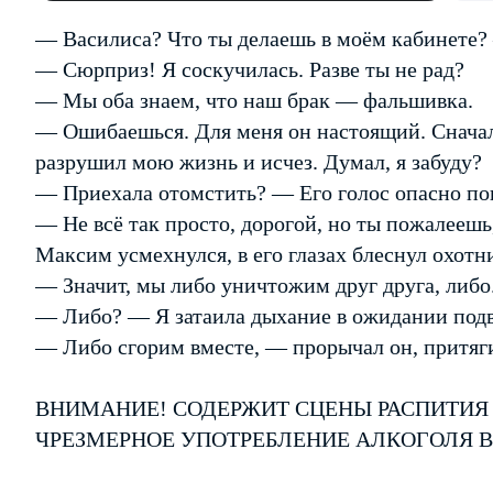
— Василиса? Что ты делаешь в моём кабинете?
— Сюрприз! Я соскучилась. Разве ты не рад?
— Мы оба знаем, что наш брак — фальшивка.
— Ошибаешься. Для меня он настоящий. Сначал
разрушил мою жизнь и исчез. Думал, я забуду?
— Приехала отомстить? — Его голос опасно по
— Не всё так просто, дорогой, но ты пожалеешь,
Максим усмехнулся, в его глазах блеснул охотни
— Значит, мы либо уничтожим друг друга, либо.
— Либо? — Я затаила дыхание в ожидании подв
— Либо сгорим вместе, — прорычал он, притяги
ВНИМАНИЕ! СОДЕРЖИТ СЦЕНЫ РАСПИТИЯ
ЧРЕЗМЕРНОЕ УПОТРЕБЛЕНИЕ АЛКОГОЛЯ 