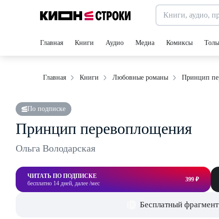
Главная
Книги
Аудио
Медиа
Комиксы
Толь
Принцип пе
Главная
Книги
Любовные романы
По подписке
Принцип перевоплощения
Ольга Володарская
ЧИТАТЬ ПО ПОДПИСКЕ
399 ₽
бесплатно 14 дней, далее /мес
Бесплатный фрагмент