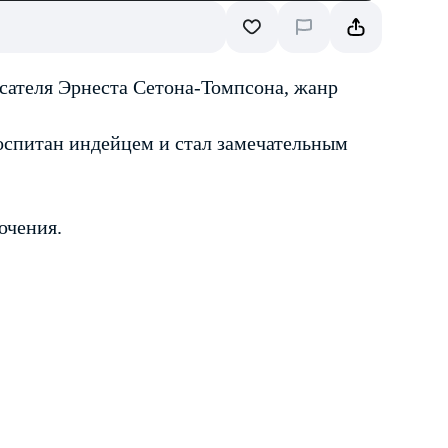
сателя Эрнеста Сетона-Томпсона, жанр
оспитан индейцем и стал замечательным
ючения.