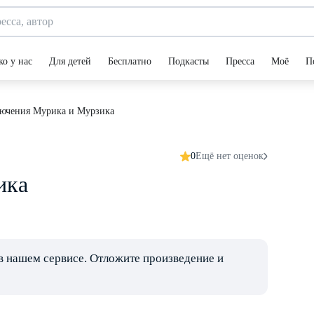
ко у нас
Для детей
Бесплатно
Подкасты
Пресса
Моё
П
ючения Мурика и Мурзика
0
Ещё нет оценок
ика
в нашем сервисе. Отложите произведение и