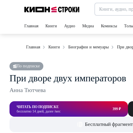
Главная
Книги
Аудио
Медиа
Комиксы
Толь
При дво
Главная
Книги
Биографии и мемуары
По подписке
При дворе двух императоров
Анна Тютчева
ЧИТАТЬ ПО ПОДПИСКЕ
399 ₽
бесплатно 14 дней, далее /мес
Бесплатный фрагмент