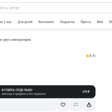
ко у нас
Для детей
Бесплатно
Подкасты
Пресса
Моё
П
ре двух императоров
4.3
КУПИТЬ ОТДЕЛЬНО
479 ₽
навсегда в профиле и без подписки