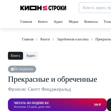
Главная
Книги
Аудио
Медиа
Комиксы
Толь
Прекрасны
Главная
Книги
Зарубежная классика
Книга
Аудио
По подписке
Прекрасные и обреченные
Фрэнсис Скотт Фицджеральд
ЧИТАТЬ ПО ПОДПИСКЕ
399 ₽
бесплатно 14 дней, далее /мес