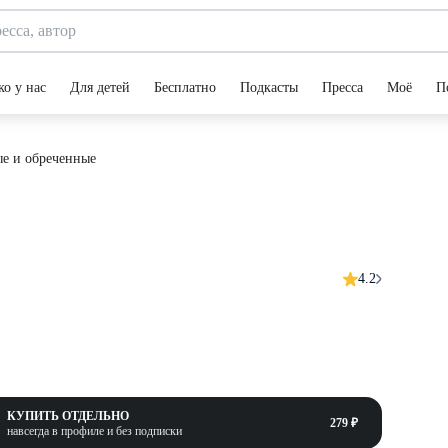
ко у нас
Для детей
Бесплатно
Подкасты
Пресса
Моё
П
е и обреченные
4.2
КУПИТЬ ОТДЕЛЬНО
279 ₽
навсегда в профиле и без подписки