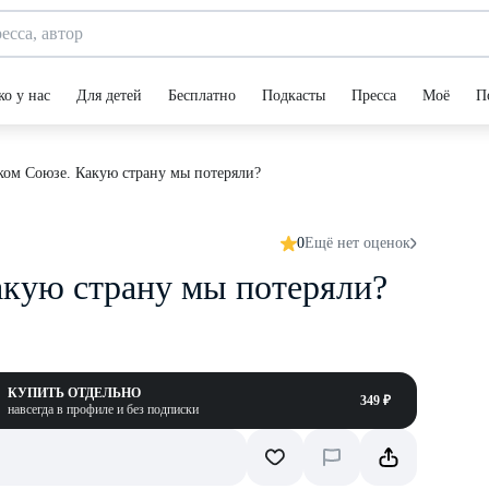
ко у нас
Для детей
Бесплатно
Подкасты
Пресса
Моё
П
ком Союзе. Какую страну мы потеряли?
0
Ещё нет оценок
акую страну мы потеряли?
КУПИТЬ ОТДЕЛЬНО
349 ₽
навсегда в профиле и без подписки