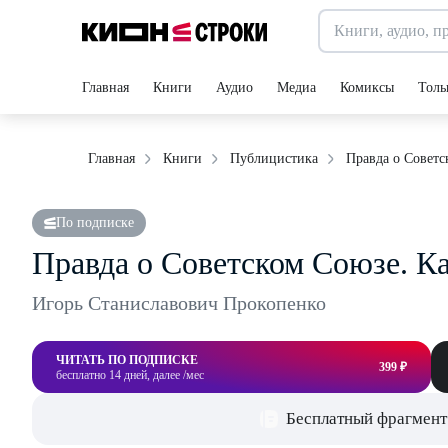
Главная
Книги
Аудио
Медиа
Комиксы
Толь
Правда о Советс
Главная
Книги
Публицистика
По подписке
Правда о Советском Союзе. К
Игорь Станиславович Прокопенко
ЧИТАТЬ ПО ПОДПИСКЕ
399 ₽
бесплатно 14 дней, далее /мес
Бесплатный фрагмент