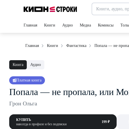
Главная
Книги
Аудио
Медиа
Комиксы
Толь
Попала — не пропа
Главная
Книги
Фантастика
Книга
Аудио
Платная книга
Попала — не пропала, или Мо
Грон Ольга
КУПИТЬ
199 ₽
навсегда в профиле и без подписки