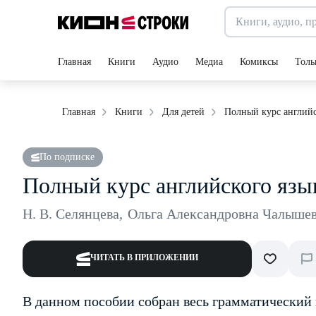
Главная
Книги
Аудио
Медиа
Комиксы
Толь
Полный курс английс
Главная
Книги
Для детей
По подписке
Полный курс английского язы
Н. В. Селянцева
,
Ольга Александровна Чалыше
ЧИТАТЬ В ПРИЛОЖЕНИИ
В данном пособии собран весь грамматический