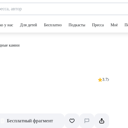
ко у нас
Для детей
Бесплатно
Подкасты
Пресса
Моё
П
дные камни
3.7
Бесплатный фрагмент