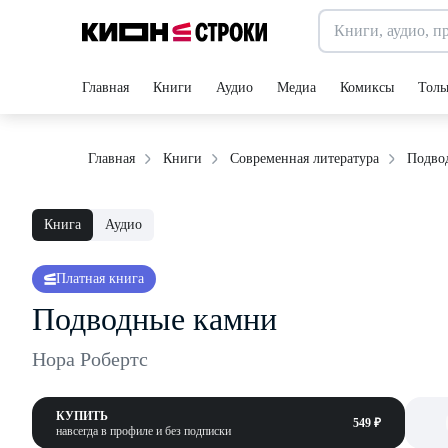
Главная
Книги
Аудио
Медиа
Комиксы
Толь
Подво
Главная
Книги
Современная литература
Книга
Аудио
Платная книга
Подводные камни
Нора Робертс
КУПИТЬ
549 ₽
навсегда в профиле и без подписки