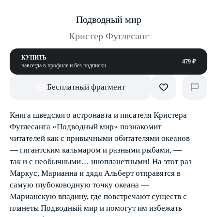
Подводный мир
Кристер Фуглесанг
КУПИТЬ
479 ₽
навсегда в профиле и без подписки
Бесплатный фрагмент
Книга шведского астронавта и писателя Кристера
Фуглесанга «Подводный мир» познакомит
читателей как с привычными обитателями океанов
— гигантским кальмаром и разными рыбами, —
так и с необычными… инопланетными! На этот раз
Маркус, Марианна и дядя Альберт отправятся в
самую глубоководную точку океана —
Марианскую впадину, где повстречают существ с
планеты Подводный мир и помогут им избежать