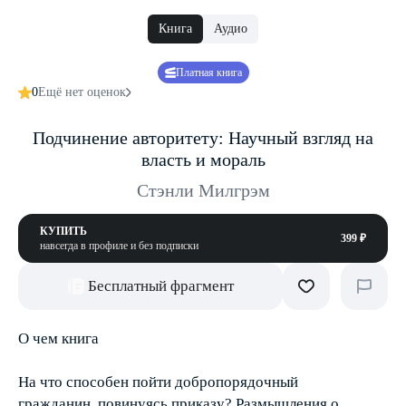
Книга
Аудио
Платная книга
0
Ещё нет оценок
Подчинение авторитету: Научный взгляд на
власть и мораль
Стэнли Милгрэм
КУПИТЬ
399 ₽
навсегда в профиле и без подписки
Бесплатный фрагмент
О чем книга
На что способен пойти добропорядочный
гражданин, повинуясь приказу? Размышления о