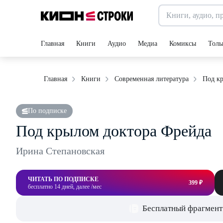
Главная
Книги
Аудио
Медиа
Комиксы
Толь
Под к
Главная
Книги
Современная литература
По подписке
Под крылом доктора Фрейда
Ирина Степановская
ЧИТАТЬ ПО ПОДПИСКЕ
399 ₽
бесплатно 14 дней, далее /мес
Бесплатный фрагмент