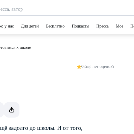
ко у нас
Для детей
Бесплатно
Подкасты
Пресса
Моё
П
товимся к школе
0
Ещё нет оценок
ё задолго до школы. И от того,