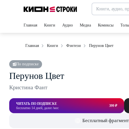
Главная
Книги
Аудио
Медиа
Комиксы
Толь
Перунов Цвет
Главная
Книги
Фэнтези
По подписке
Перунов Цвет
Кристина Фант
ЧИТАТЬ ПО ПОДПИСКЕ
399 ₽
бесплатно 14 дней, далее /мес
Бесплатный фрагмент