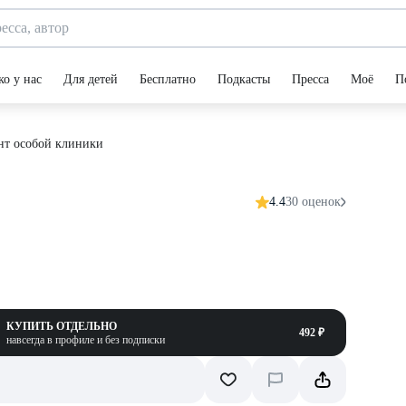
ко у нас
Для детей
Бесплатно
Подкасты
Пресса
Моё
П
нт особой клиники
4.4
30 оценок
КУПИТЬ ОТДЕЛЬНО
492 ₽
навсегда в профиле и без подписки