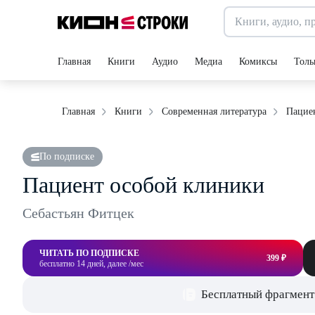
Главная
Книги
Аудио
Медиа
Комиксы
Толь
Пацие
Главная
Книги
Современная литература
По подписке
Пациент особой клиники
Себастьян Фитцек
ЧИТАТЬ ПО ПОДПИСКЕ
399 ₽
бесплатно 14 дней, далее /мес
Бесплатный фрагмент