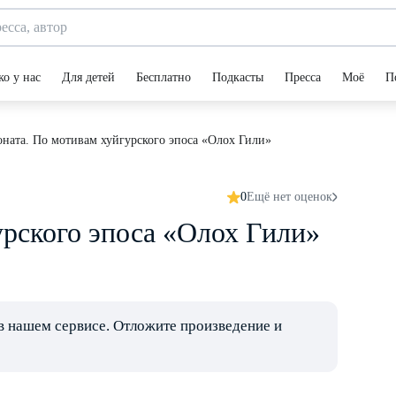
ко у нас
Для детей
Бесплатно
Подкасты
Пресса
Моё
П
оната. По мотивам хуйгурского эпоса «Олох Гили»
0
Ещё нет оценок
урского эпоса «Олох Гили»
в нашем сервисе. Отложите произведение и