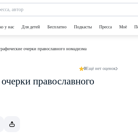
ко у нас
Для детей
Бесплатно
Подкасты
Пресса
Моё
П
рафические очерки православного номадизма
0
Ещё нет оценок
очерки православного