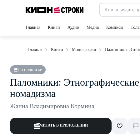
Главная
Книги
Аудио
Медиа
Комиксы
Толь
Паломники: Этног
Главная
Книги
Монографии
По подписке
Паломники: Этнографические 
номадизма
Жанна Владимировна Кормина
ЧИТАТЬ В ПРИЛОЖЕНИИ