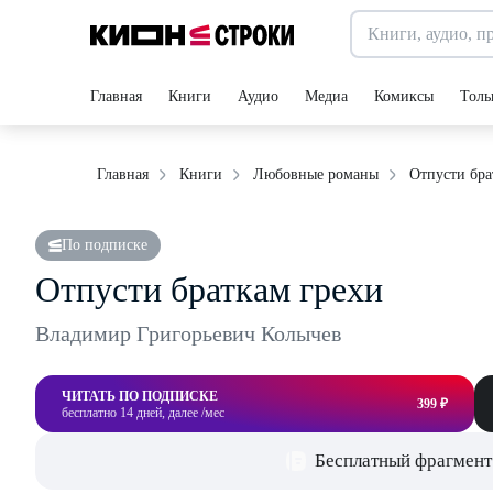
Главная
Книги
Аудио
Медиа
Комиксы
Толь
Отпусти бра
Главная
Книги
Любовные романы
По подписке
Отпусти браткам грехи
Владимир Григорьевич Колычев
ЧИТАТЬ ПО ПОДПИСКЕ
399 ₽
бесплатно 14 дней, далее /мес
Бесплатный фрагмент