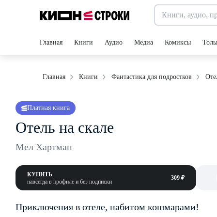
Главная
Книги
Аудио
Медиа
Комиксы
Толь
Оте
Главная
Книги
Фантастика для подростков
Платная книга
Отель на скале
Мел Хартман
КУПИТЬ
309 ₽
навсегда в профиле и без подписки
Приключения в отеле, набитом кошмарами!